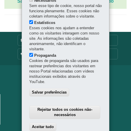
Saiba o que acontece no Brasil e no Mundo
Necessários
Sem esse tipo de cookie, nosso portal não
funciona plenamente. Esses cookies não
coletam informações sobre o visitante.
Estatísticos
Esses cookies nos ajudam a entender
como os visitantes interagem com nosso
site. As informações são coletadas
DENUNCIE CORRUPÇÃO
anonimamente, não identificam o
visitante.
OUVIDORIA
Propaganda
Cookies de propaganda são usados para
rastrear preferências dos visitantes em
nosso Portal relacionadas com vídeos
Navegação
institucionais exibidos através do
YouTube.
principal
Salvar preferências
SECRETARIA DA SAÚDE
Rua Piquiri 170 - Rebouças
Rejeitar todos os cookies não-
80230-140
-
Curitiba
-
PR
MAPA
necessários
41 3330-4300
Aceitar tudo
Withdraw consent