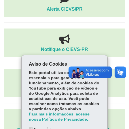
Alerta CIEVS/PR
Notifique o CIEVS-PR
Aviso de Cookies
Este portal utiliza cookies
essenciais para garantir seu
funcionamento, além de cookies do
YouTube para exibição de vídeos e
CDAM/PT-BR/13 e PB4
do Google Analytics para coleta de
estatísticas de uso. Você pode
escolher como tratamos os cookies
a partir das opções abaixo.
Para mais informações, acesse
nossa Política de Privacidade.