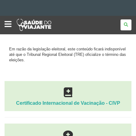
SAÚDE
Ir
DO
VIAJANTE
para
Ir
para
Ir
o
Em razão da legislação eleitoral, este conteúdo ficará indisponível
conteúdo
Mapa
para
a
até que o Tribunal Regional Eleitoral (TRE) oficialize o término das
eleições.
navegação
do
a
busca
site
Certificado Internacional de Vacinação - CIVP